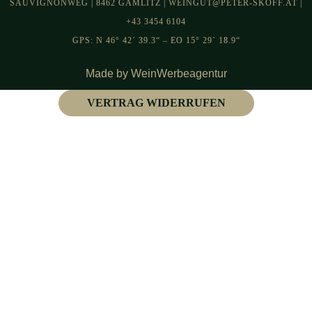
SAUVIGNONWEG | 8462 GAMLITZ | WEINGUT@PETER-SKOFF.AT |
+43 3454 6104
GPS: N 46° 42´ 39.3“ – EO 15° 29` 18.9“
Made by WeinWerbeagentur
VERTRAG WIDERRUFEN