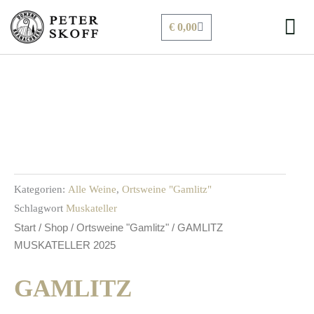
Zum
Warenkorb
€
0,00
Inhalt
springen
Kategorien:
Alle Weine
,
Ortsweine "Gamlitz"
Schlagwort
Muskateller
Start
/
Shop
/
Ortsweine "Gamlitz"
/ GAMLITZ
MUSKATELLER 2025
GAMLITZ