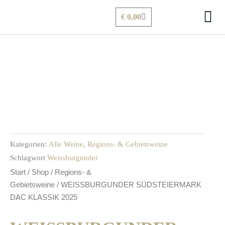
Zum
Warenkorb
€
0,00
Inhalt
springen
Kategorien:
Alle Weine
,
Regions- & Gebietsweine
Schlagwort
Weissburgunder
Start
/
Shop
/
Regions- &
Gebietsweine
/ WEISSBURGUNDER SÜDSTEIERMARK
DAC KLASSIK 2025