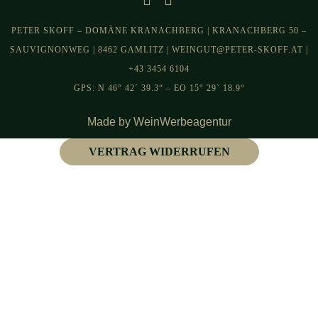
PETER SKOFF – DOMÄNE KRANACHBERG | KRANACHBERG 50 –
SAUVIGNONWEG | 8462 GAMLITZ | WEINGUT@PETER-SKOFF.AT |
+43 3454 6104
GPS: N 46° 42´ 39.3“ – EO 15° 29` 18.9“
Made by WeinWerbeagentur
VERTRAG WIDERRUFEN