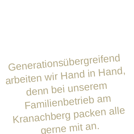
Generationsübergreifend
arbeiten
wir
Hand in
denn bei unsere
Fa
milienbetrieb a
gerne
Hand,
m
m
Kranachberg packen alle
mit an.