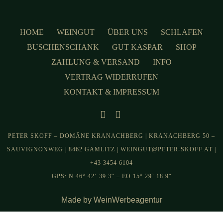
HOME
WEINGUT
ÜBER UNS
SCHLAFEN
BUSCHENSCHANK
GUT KASPAR
SHOP
ZAHLUNG & VERSAND
INFO
VERTRAG WIDERRUFEN
KONTAKT & IMPRESSUM
PETER SKOFF – DOMÄNE KRANACHBERG | KRANACHBERG 50 –
SAUVIGNONWEG | 8462 GAMLITZ | WEINGUT@PETER-SKOFF.AT |
+43 3454 6104
GPS: N 46° 42´ 39.3“ – EO 15° 29` 18.9“
Made by WeinWerbeagentur