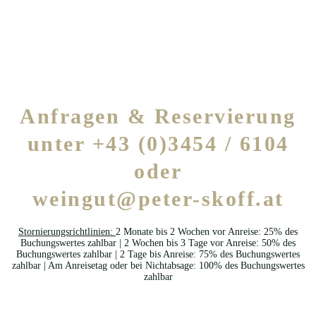
Ausblick vom Doppelzimmer
Doppelzimmer am Weingut
Graues Winzerhaus
Graues Winzerhaus
Graues Winzerhaus
Graues Winzerhaus
Rotes Presshaus
Rotes Presshaus
Rotes Presshaus
Rotes Presshaus
Doppelzimmer
Anfragen & Reservierung
unter +43 (0)3454 / 6104
oder
weingut@peter-skoff.at
Stornierungsrichtlinien:
2 Monate bis 2 Wochen vor Anreise: 25% des
Buchungswertes zahlbar | 2 Wochen bis 3 Tage vor Anreise: 50% des
Buchungswertes zahlbar | 2 Tage bis Anreise: 75% des Buchungswertes
zahlbar | Am Anreisetag oder bei Nichtabsage: 100% des Buchungswertes
zahlbar