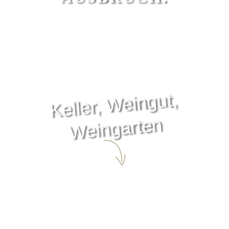
Keller,
Weingut,
Weingarten