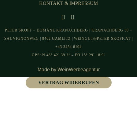
KONTAKT & IMPRESSUM
PETER SKOFF – DOMÄNE KRANACHBERG | KRANACHBERG 50 –
SAUVIGNONWEG | 8462 GAMLITZ | WEINGUT@PETER-SKOFF.AT |
+43 3454 6104
GPS: N 46° 42´ 39.3“ – EO 15° 29` 18.9“
Made by WeinWerbeagentur
VERTRAG WIDERRUFEN