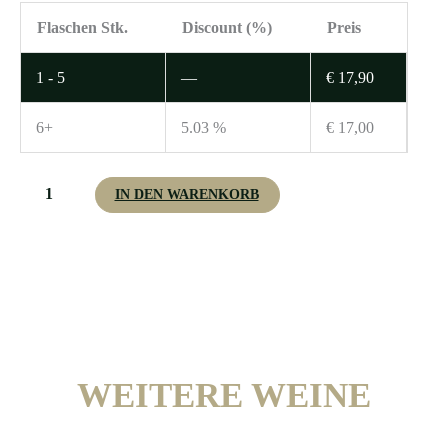
WEISSBURGUNDER
Flaschen Stk.
Discount (%)
Preis
Ried
KRANACHBERG
1 - 5
—
€
17,90
(LEITN)
2021
6+
5.03 %
€
17,00
Menge
IN DEN WARENKORB
WEITERE WEINE