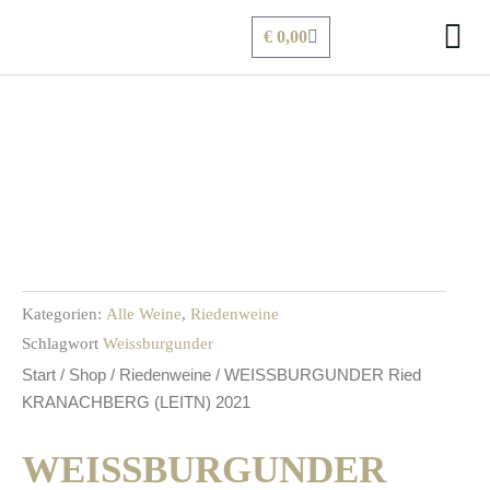
Zum
Warenkorb
€
0,00
Inhalt
springen
Kategorien:
Alle Weine
,
Riedenweine
Schlagwort
Weissburgunder
Start
/
Shop
/
Riedenweine
/ WEISSBURGUNDER Ried
KRANACHBERG (LEITN) 2021
WEISSBURGUNDER